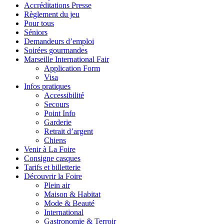
Accréditations Presse
Règlement du jeu
Pour tous
Séniors
Demandeurs d’emploi
Soirées gourmandes
Marseille International Fair
Application Form
Visa
Infos pratiques
Accessibilité
Secours
Point Info
Garderie
Retrait d’argent
Chiens
Venir à La Foire
Consigne casques
Tarifs et billetterie
Découvrir la Foire
Plein air
Maison & Habitat
Mode & Beauté
International
Gastronomie & Terroir