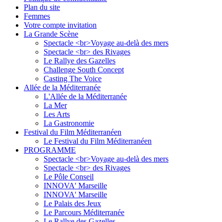
Plan du site
Femmes
Votre compte invitation
La Grande Scène
Spectacle <br>Voyage au-delà des mers
Spectacle <br> des Rivages
Le Rallye des Gazelles
Challenge South Concept
Casting The Voice
Allée de la Méditerranée
L'Allée de la Méditerranée
La Mer
Les Arts
La Gastronomie
Festival du Film Méditerranéen
Le Festival du Film Méditerranéen
PROGRAMME
Spectacle <br>Voyage au-delà des mers
Spectacle <br> des Rivages
Le Pôle Conseil
INNOVA' Marseille
INNOVA' Marseille
Le Palais des Jeux
Le Parcours Méditerranée
Le Rallye des Gazelles