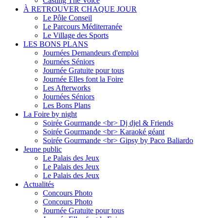
Casting The Voice
À RETROUVER CHAQUE JOUR
Le Pôle Conseil
Le Parcours Méditerranée
Le Village des Sports
LES BONS PLANS
Journées Demandeurs d'emploi
Journées Séniors
Journée Gratuite pour tous
Journée Elles font la Foire
Les Afterworks
Journées Séniors
Les Bons Plans
La Foire by night
Soirée Gourmande <br> Dj djel & Friends
Soirée Gourmande <br> Karaoké géant
Soirée Gourmande <br> Gipsy by Paco Baliardo
Jeune public
Le Palais des Jeux
Le Palais des Jeux
Le Palais des Jeux
Actualités
Concours Photo
Concours Photo
Journée Gratuite pour tous