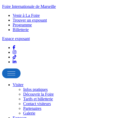
Foire Internationale de Marseille
Venir à La Foire
Trouver un exposant
Programme
Billetterie
Espace exposant
Visiter
Infos pratiques
Découvrir la Foire
Tarifs et billetterie
Contact visiteurs
Partenaires
Galerie
Exposer