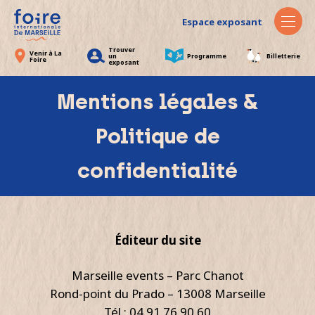
Espace exposant
Trouver
Venir à La
un
Programme
Billetterie
Foire
exposant
Mentions légales &
Politique de
confidentialité
Éditeur du site
Marseille events – Parc Chanot
Rond-point du Prado – 13008 Marseille
Tél : 04.91.76.90.60