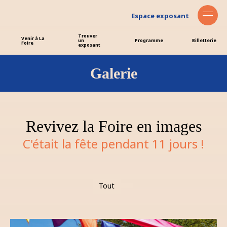
Espace exposant
Trouver
Venir à La
un
Programme
Billetterie
Foire
exposant
Galerie
Revivez la Foire en images
C'était la fête pendant 11 jours !
Tout