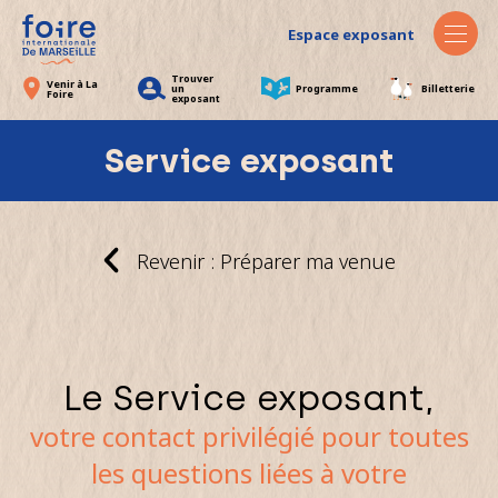
Espace exposant
Trouver
Venir à La
un
Programme
Billetterie
Foire
exposant
Service exposant
Revenir : Préparer ma venue
Le Service exposant,
votre contact privilégié pour toutes
les questions liées à votre