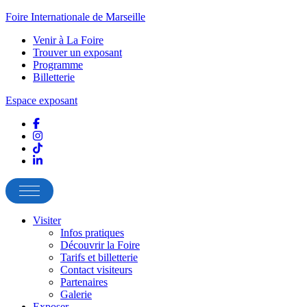
Foire Internationale de Marseille
Venir à La Foire
Trouver un exposant
Programme
Billetterie
Espace exposant
Visiter
Infos pratiques
Découvrir la Foire
Tarifs et billetterie
Contact visiteurs
Partenaires
Galerie
Exposer