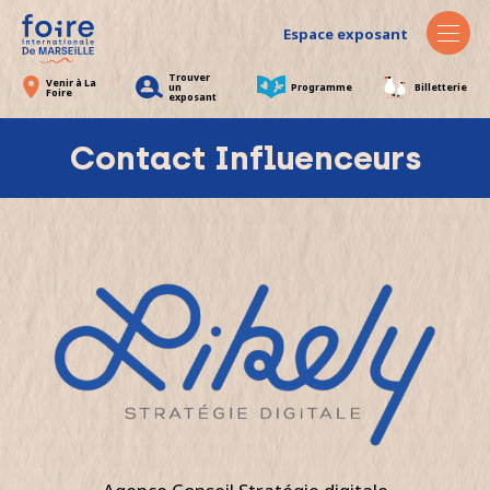
Espace exposant
Trouver
Venir à La
un
Programme
Billetterie
Foire
exposant
Contact Influenceurs