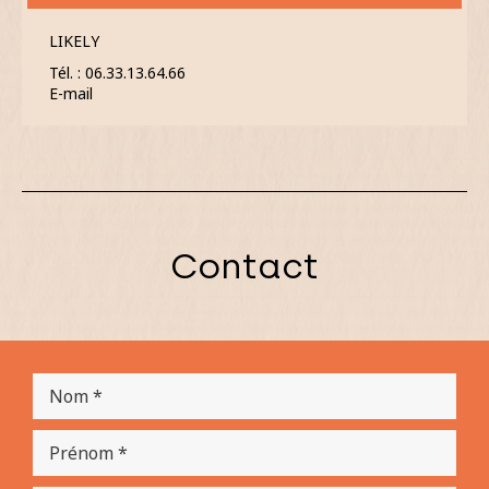
LIKELY
Tél. : 06.33.13.64.66
E-mail
Contact
N
o
m
P
*
r
é