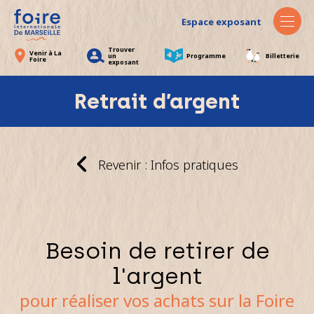
Espace exposant
Trouver
Venir à La
un
Programme
Billetterie
Foire
exposant
Retrait d’argent
Revenir : Infos pratiques
Besoin de retirer de
l'argent
pour réaliser vos achats sur la Foire